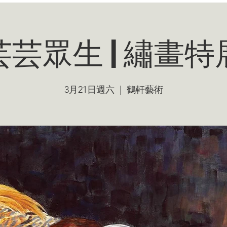
芸芸眾生 | 繡畫特
3月21日週六
  |  
鶴軒藝術