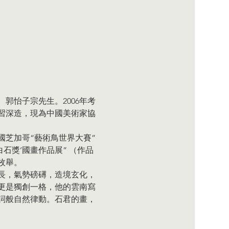
郭怡子宗先生。2006年考
學習深造，現為中國美術家協
國芝加哥“藝術鳥世界大賽”
白石獎’國畫作品展” （作品
枚舉。
長，氣勢磅礡，造境玄化，
更是獨創一格，他的雲南寫
詞般自然律動。石君的畫，