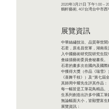
2020年3月21日 下午1:00 – 
鶴軒藝術, 407台湾台中市
展覽資訊
中華絲繡技法、品質舉世聞
石君，原名昌世軍，湖南長
入中國藝術研究院研究生院
會線描藝術委員會秘書長。
石君的畫多次在國內及國際繪
中獲得大獎（作品《瑞雪》）；
《喜舞千枝》）及“第七屆
其師周中耀先生評其作品：
每一幅皆是工筆花鳥精品。
生系列創造出許多中國工筆
無論幅面大小，皆顯豐富生
展覽資訊：  