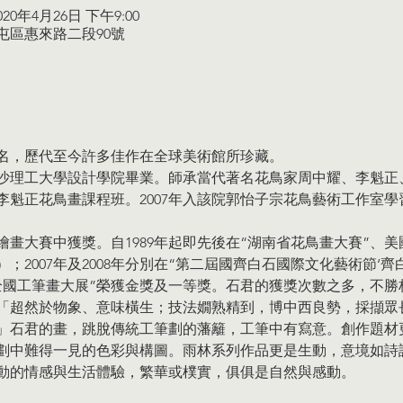
2020年4月26日 下午9:00
西屯區惠來路二段90號
名，歷代至今許多佳作在全球美術館所珍藏。
沙理工大學設計學院畢業。師承當代著名花鳥家周中耀、李魁正、
李魁正花鳥畫課程班。2007年入該院郭怡子宗花鳥藝術工作室
畫大賽中獲獎。自1989年起即先後在“湖南省花鳥畫大賽”、美
2007年及2008年分別在“第二屆國齊白石國際文化藝術節‘齊
全國工筆畫大展”榮獲金獎及一等獎。石君的獲獎次數之多，不勝
「超然於物象、意味橫生；技法嫺熟精到，博中西良勢，採擷眾
」石君的畫，跳脫傳統工筆劃的藩籬，工筆中有寫意。創作題材
劃中難得一見的色彩與構圖。雨林系列作品更是生動，意境如詩
動的情感與生活體驗，繁華或樸實，俱俱是自然與感動。