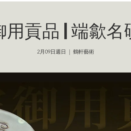
用貢品 | 端歙
2月09日週日
  |  
鶴軒藝術