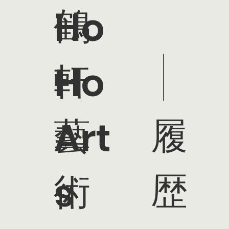
鶴
Ho
軒
Ho
履
藝
Art
歴
術
s