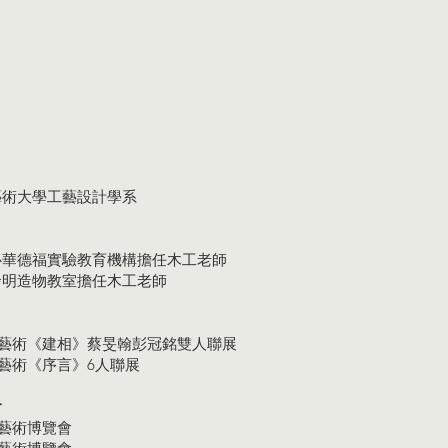
藝術大學工藝設計學系
心華德福實驗教育機構擔任木工老師
發明造物教室擔任木工老師
鶴軒藝術《建相》蔡旻翰彭冠銘雙人聯展
鶴軒藝術《序言》6人聯展
會
南藝術博覽會